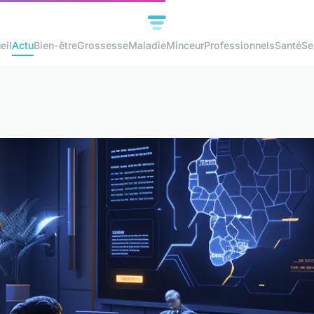
eil
Actu
Bien-être
Grossesse
Maladie
Minceur
Professionnels
Santé
Se