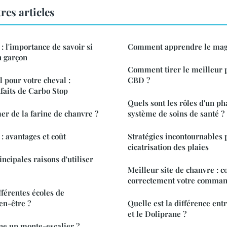
res articles
: l'importance de savoir si
Comment apprendre le mag
un garçon
Comment tirer le meilleur pa
l pour votre cheval :
CBD ?
faits de Carbo Stop
Quels sont les rôles d'un p
r de la farine de chanvre ?
système de soins de santé ?
: avantages et coût
Stratégies incontournables 
cicatrisation des plaies
incipales raisons d'utiliser
Meilleur site de chanvre :
correctement votre comman
fférentes écoles de
en-être ?
Quelle est la différence ent
et le Doliprane ?
e un monte-escalier ?