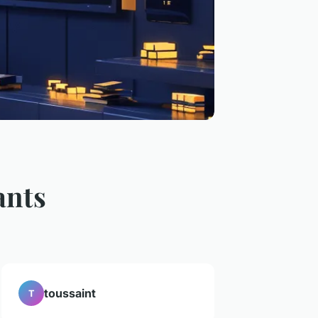
ants
toussaint
T