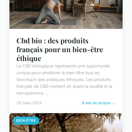
Cbd bio : des produits
français pour un bien-être
éthique
Le CBD biologique représente une opportunité
unique pour améliorer le bien-être tout en
favorisant des pratiques éthiques. Les produits
français de CBD mettent en avant la qualité et la
transparence, ...
28 mars 2025
6 min de lecture →
BIEN-ÊTRE