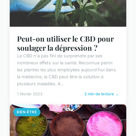
Peut-on utiliser le CBD pour
soulager la dépression ?
Le CBD n'a pas fini de surprendre par ses
nombreux effets sur la santé. Reconnue parmi
les plantes les plus employées aujourd'hui dans
la médecine, le CBD peut être la solution à
plusieurs maladies. A...
1 février 2023
2 min de lecture →
BIEN-ÊTRE