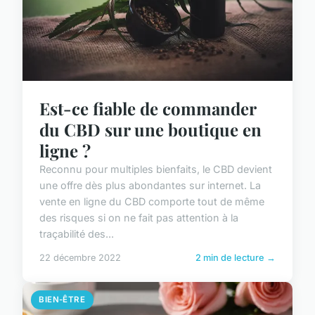
Est-ce fiable de commander
du CBD sur une boutique en
ligne ?
Reconnu pour multiples bienfaits, le CBD devient
une offre dès plus abondantes sur internet. La
vente en ligne du CBD comporte tout de même
des risques si on ne fait pas attention à la
traçabilité des...
22 décembre 2022
2 min de lecture →
BIEN-ÊTRE