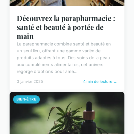
Découvrez la parapharmacie :
santé et beauté à portée de
main
La parapharmacie combine santé et beauté en
un seul lieu, offrant une gamme variée de
produits adaptés à tous. Des soins de la peau
aux compléments alimentaires, cet univers
regorge d'options pour amé...
3 janvier 2025
4 min de lecture →
BIEN-ÊTRE