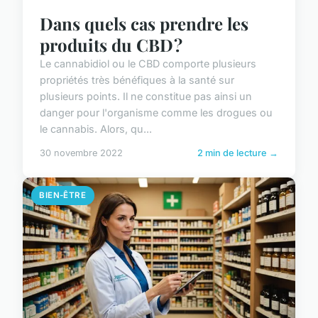
Dans quels cas prendre les
produits du CBD ?
Le cannabidiol ou le CBD comporte plusieurs
propriétés très bénéfiques à la santé sur
plusieurs points. Il ne constitue pas ainsi un
danger pour l'organisme comme les drogues ou
le cannabis. Alors, qu...
30 novembre 2022
2 min de lecture →
BIEN-ÊTRE