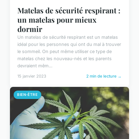
Matelas de sécurité respirant :
un matelas pour mieux
dormir
Un matelas de sécurité respirant est un matelas
idéal pour les personnes qui ont du mal à trouver
le sommeil. On peut même utiliser ce type de
matelas chez les nouveau-nés et les parents
devraient mêm...
15 janvier 2023
2 min de lecture →
BIEN-ÊTRE