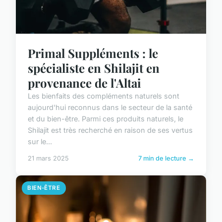
Primal Suppléments : le
spécialiste en Shilajit en
provenance de l'Altai
Les bienfaits des compléments naturels sont
aujourd'hui reconnus dans le secteur de la santé
et du bien-être. Parmi ces produits naturels, le
Shilajit est très recherché en raison de ses vertus
sur le...
21 mars 2025
7 min de lecture →
BIEN-ÊTRE