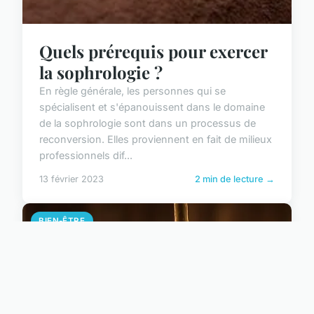
Quels prérequis pour exercer
la sophrologie ?
En règle générale, les personnes qui se
spécialisent et s'épanouissent dans le domaine
de la sophrologie sont dans un processus de
reconversion. Elles proviennent en fait de milieux
professionnels dif...
13 février 2023
2 min de lecture →
BIEN-ÊTRE