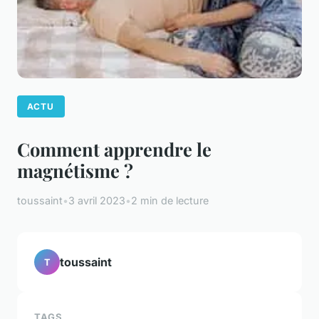
ACTU
Comment apprendre le
magnétisme ?
toussaint
•
3 avril 2023
•
2 min de lecture
toussaint
T
TAGS