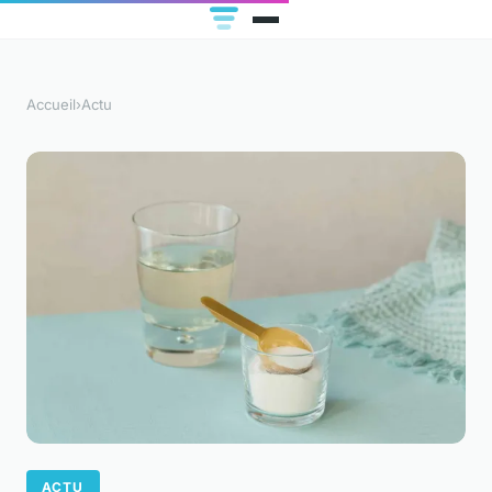
Accueil
›
Actu
ACTU