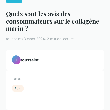
Quels sont les avis des
consommateurs sur le collagène
marin ?
toussaint
•
3 mars 2024
•
2 min de lecture
toussaint
T
TAGS
Actu